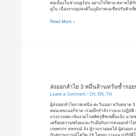
ต่อเนื่องในช่วงฤดูร้อน อย่างไรก็ตาม ตลาดได้รั
ดูไบ เนื่องจากอุปสงค์ในภูมิภาคเอเชียปรับตัวเพิ
ราคา
Read More »
น้ำมัน
ดิบ
ปรับ
เพิ่ม
หลังค
วาม
ต้องการ
ใช้
เพิ่ม
ขึ้น
ส่งออกลำไย 3 หมื่นล้านหวั่นซ้ำรอยท
ต่อ
เนื่อง
Leave a Comment
/
CH
,
EN
,
TH
ผู้ส่งออกลำไยภาคเหนือ-ตะวันออก หวั่นตลาด 3 
คอนเทนเนอร์ขาด เร่งผนึกกำลังวางแนวปฏิบัติ
แรงงานพอ-เข้มงวดโรคศัตรูพืชเพลี้ยแป้ง นายชลธ
เตรียมความพร้อมและรับมือกับการส่งออกลำไยที่อ
เกษตรกร สหกรณ์ ล้ง ผู้รวบรวมผลไม้ ผู้ส่งออ
กับสถานการณ์โควิด-19 โดยจะวางแนวปฏิบัติให้เ