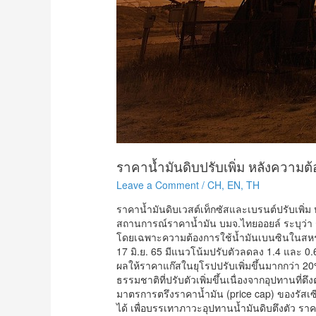
ราคาน้ำมันดิบปรับเพิ่ม หลังความต้อง
Leave a Comment
/
CH
,
EN
,
TH
ราคาน้ำมันดิบเวสต์เท็กซัสและเบรนต์ปรับเพิ่ม ห
สถานการณ์ราคาน้ำมัน บมจ.ไทยออยล์ ระบุว่า ราค
โดยเฉพาะความต้องการใช้น้ำมันเบนซินในสหรัฐที
17 มิ.ย. 65 มีแนวโน้มปรับตัวลดลง 1.4 และ 
ผลให้ราคาแก๊สในยุโรปปรับเพิ่มขึ้นมากกว่า 
ธรรมชาติที่ปรับตัวเพิ่มขึ้นเนื่องจากอุปทานที่
มาตรการตรึงราคาน้ำมัน (price cap) ของรัสเซ
ได้ เพื่อบรรเทาภาวะอุปทานน้ำมันดิบตึงตัว ราคา