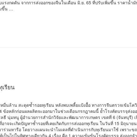
บแรงกดดัน จากการส่งออกของจีนในเดือน มิ.ย. 65 ที่ปรับเพิ่มขึ้น ราคาน้ำมั
่มขึ้น …
ุเรียน
หมื่นล้าน สะดุดซ้ำรอยทุเรียน หลังพบเพลี้ยแป้งอื้อ ทางการจีนตรวจเข้มโคว
 4 ข้อหลักก่อนผลผลิตจะออกมาในช่วงเดือนกรกฎาคมนี้ ย้ำโรงคัดบรรจุส่ง
ี นุ่มหนู ผู้อำนวยการสำนักวิจัยและพัฒนาการเกษตร เขตที่ 6 (จันทบุรี) เปิ
าจจะเกิดปัญหาซ้ำรอยที่เคยเกิดกับการส่งออกทุเรียน ในวันที่ 15 มิถุนายนน
ก มาร่วมหารือ โดยวางแผนจะนำโมเดลที่ดำเนินการกับทุเรียนมาใช้ เพราะขณะน
ป็นไปในทิศทางเดียวกัน 4 เรื่อง คือ 1.ความเข้มข้นโรงคัดบรรจุ ส่งออกจำนว