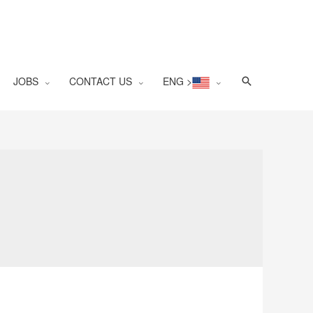
Search
JOBS
CONTACT US
ENG >