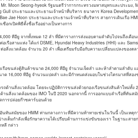
ง, Mr. Moon Seong-hyeok รัฐมนตรีว่าการกระทรวงมหาสมุทรและประมง,
ng Gull ประธานและประธานเจ้าหน้าที่บริหาร ธนาคาร Korea Developmen
 Bae Jae Hoon ประธานและประธานเจ้าหน้าที่บริหาร สายการเดินเรือ HM
เชือกเปิดพิธีตั้งชื่อเรืออย่างเป็นทางการ
 24,000 ทีอียู จากทั้งหมด 12 ลำ ที่มีตารางการส่งมอบตามลำดับไปจนถึงเ
ู่ต่อเรือสามแห่ง ได้แก่ DSME, Hyundai Heavy Industries (HHI) และ Sam
ิตรต่อสิ่งแวดล้อม จำนวน 20 ลำ เพื่อเตรียมรับมือกับความเปลี่ยนแปลงขอ
ะกอบเรือขนส่งตู้สินค้าขนาด 24,000 ทีอียู จำนวนเจ็ดลำ และห้าลำตามลำดั
้าขนาด 16,000 ทีอียู จำนวนแปดลำ และมีกำหนดส่งมอบในช่วงไตรมาสที่สอง
นสิ่งแวดล้อม โดยจะปฏิบัติการขนส่งด้วยกองเรือขนส่งสินค้าใหม่ทั้ง 20 
้านสิ่งแวดล้อมของ IMO ในปี 2020 นอกจากนี้ การออกแบบลำเรือที่ทันสมัยแ
ดการปล่อยก๊าซคาร์บอนด้วย
ยีอันทันสมัยของ HMM ท่ามกลางภาวะที่มีความท้าทายเช่นในวันนี้ เป็นเหตุ
าอย่างเต็มกำลังเพื่อรักษาความได้เปรียบด้านการแข่งขันของเรา ในฐานะสาย
หลี กล่าว
ger.com/th/hmm-names-worlds-largest-container-vessel/