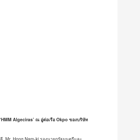
ู ‘HMM Algeciras’ ณ อู่ต่อเรือ Okpo ของบริษัท
าหลี, Mr. Hong Nam-ki รองนายกรัฐมนตรีและ