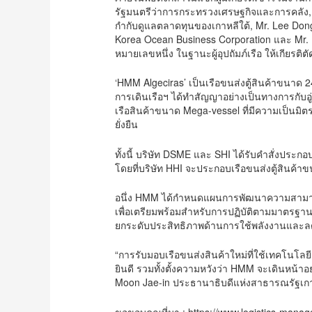
รัฐมนตรีว่าการกระทรวงเศรษฐกิจและการคลั
กำกับดูแลตลาดทุนของเกาหลีใต้, Mr. Lee Do
Korea Ocean Business Corporation และ Mr.
หมายเลขหนึ่ง ในฐานะผู้อุปถัมภ์เรือ ให้เกียรติตัด
‘HMM Algeciras’ เป็นเรือขนส่งตู้สินค้าขนาด
การเดินเรือฯ ได้ทำสัญญาอย่างเป็นทางการกับอ
เรือสินค้าขนาด Mega-vessel ที่มีความเป็นม
ยั่งยืน
ทั้งนี้ บริษัท DSME และ SHI ได้รับคำสั่งปร
โดยที่บริษัท HHI จะประกอบเรือขนส่งตู้สินค
อนึ่ง HMM ได้กำหนดแผนการพัฒนาความสามารถด้า
เพื่อเตรียมพร้อมสำหรับการปฏิบัติตามมาตรฐานด
ยกระดับประสิทธิภาพด้านการใช้พลังงานและล
“การรับมอบเรือขนส่งสินค้าใหม่ที่ใช้เทคโนโล
ยินดี รวมทั้งตั้งความหวังว่า HMM จะเดินหน้
Moon Jae-in ประธานาธิบดีแห่งสาธารณรัฐเกา
ขอขอบคุณที่มา : https://www.logistics-mana